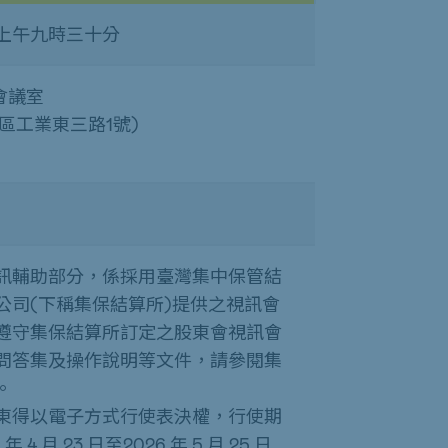
8 日上午九時三十分
會議室
區工業東三路1號)
訊輔助部分，係採用臺灣集中保管結
公司(下稱集保結算所)提供之視訊會
遵守集保結算所訂定之股東會視訊會
問答集及操作說明等文件，請參閱集
。
東得以電子方式行使表決權，行使期
年 4 月
23
日至2026 年 5 月
25
日