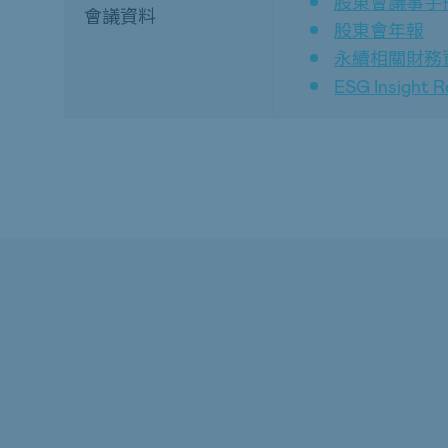
股東會
議
事手
會議資料
股東會年
報
永續相關財務
ESG Insight R