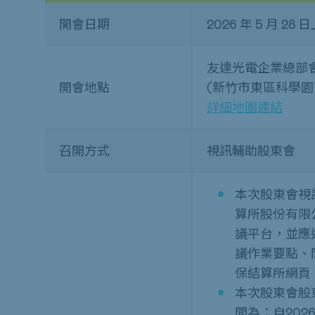
開會日期
2026 年 5 月 2
友達光電企業總部
開會地點
(新竹市東區科學園
詳細地圖連結
召開方式
視訊輔助股東會
本次股東會視
算所股份有限
議平台，並應
議作業要點、
保結算所網頁
本次股東會股
間為：自2026 