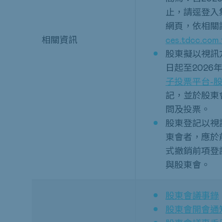
止，請逕登入
網頁，依相關
相關資訊
ces.tdcc.com
股東擬以視訊方
日起至2026
子投票平台-
記，並於股東
問及投票。
股東登記以視
東會者，應於
式撤銷前項登
與股東會。
股東會
議
事
錄
股東會
開
會通