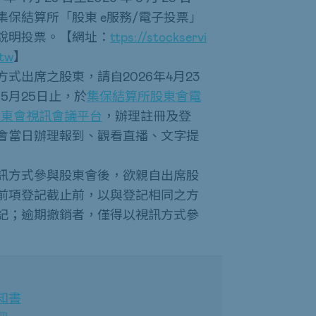
集保結算所「股東 e服務/電子投票」
說明投票。【網址：
ttps://stockservi
.tw
】
式出席之股東，請自2026年4月23
年5月25日止，於
集保結算所股東會電
股東會視訊會議平台
，辦理註冊及登
會當日辦理報到、觀看直播、文字提
訊方式參與股東會後，欲親自出席股
前項登記截止前，以與登記相同之方
記；逾期撤銷者，僅得以視訊方式參
知
書