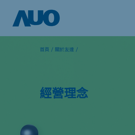
首頁
/
關於友達
/
經營理念