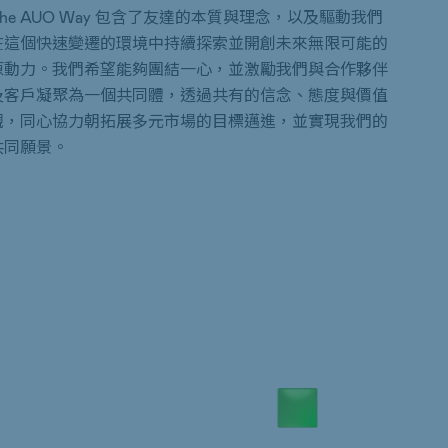
The AUO Way 包含了友達的本質與理念，以及驅動我們
在這個快速變遷的環境中持續探索並開創未來無限可能的
原動力。我們希望能夠團結一心，並激勵我們與合作夥伴
及客戶凝聚為一個共同體，透過共有的信念、態度與價值
觀，同心協力朝拓展多元市場的目標邁進，並實現我們的
共同願景。