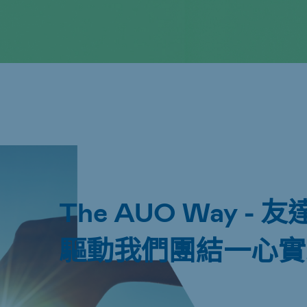
The AUO Way 
驅動我們團結一心實