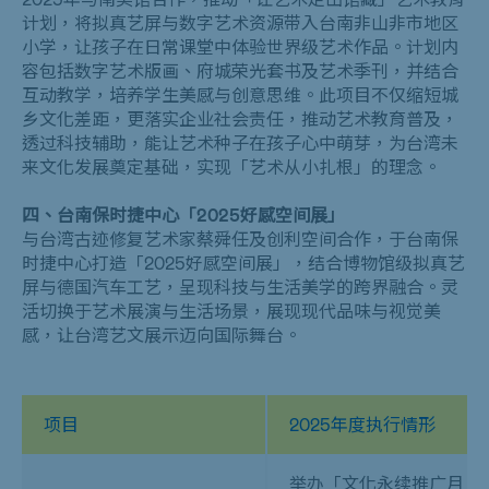
计划，将拟真艺屏与数字艺术资源带入台南非山非市地区
小学，让孩子在日常课堂中体验世界级艺术作品。计划内
容包括数字艺术版画、府城荣光套书及艺术季刊，并结合
互动教学，培养学生美感与创意思维。此项目不仅缩短城
乡文化差距，更落实企业社会责任，推动艺术教育普及，
透过科技辅助，能让艺术种子在孩子心中萌芽，为台湾未
来文化发展奠定基础，实现「艺术从小扎根」的理念。
四、台南保时捷中心「2025好感空间展」
与台湾古迹修复艺术家蔡舜任及创利空间合作，于台南保
时捷中心打造「
2025
好感空间展」，结合博物馆级拟真艺
屏与德国汽车工艺，呈现科技与生活美学的跨界融合。灵
活切换于艺术展演与生活场景，展现现代品味与视觉美
感，让台湾艺文展示迈向国际舞台。
项目
2025
年度执行情形
举办「文化永续推广月」