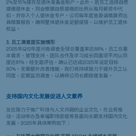
2%
至
15%
提存至退休准备金账户。此外，若员工选择自愿
提缴退休金，则会根据自愿提缴的比例从每月薪资中代
扣，并存入个人退休金专户。公司每年度皆委请精算师出
具精算报告，确保整体退休金足额提拨，以维护员工退休
权益。
3. 员工满意度实施情形
2025年
Q12
年度问卷调查全球总覆盖率达
88%
，员工在基
本需求、管理支持、团队合作及学习成长四面项平均认同
度达
81%
，经全面评估，确认已达成
2025
年设定目标
80%
，无需额外改善措施，我们将持续致力于提升员工认
同度，定期监测调查，以确保公司长期稳健发展。
支持
国内
文化发展促进人文素养
友达致力于推广科技与人文共融的企业文化，在业务推
动、活动举办及幸福职场营造等各面向长期支持国内文化
发展，2025年具体案例如下：