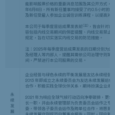
能影响股票价格的重要消息范围及其公开方式，
年
6
月
6
日，所有新任董事均接受了约
0.5
小时的法
及新任受雇人参加企业诚信训练课程，以提高对
(
注
)
本公司于每季度营运成果发表前
，皆会针对内
容包括内线交易期间的保密提醒、内线交易禁止
规定，旨在切实落实内线交易的防范措施。
注：2025年每季度营运成果发表的日期分别为2月
及经理人等内部人，提醒其需依公司治理守则第1
间，严禁进行本公司股票的交易。
企业经营与绿色永续的平衡发展是友达永续经营
2013 年即成立之永续委员会为友达永续发展运
合作，积极实践全球伙伴关系，期待扮演企业永
永
2021 年为响应全球气候行动迈向净零碳排，更名
续
长一职，并由永续管理部为负责委员会运作之专
发
委，带领各子委员会运作及跨单位合作，将愿景
展
永续发展守则规范向董事会报告。同时，因应新