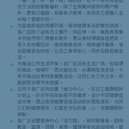
「婚、生、养、教、陪」各阶段，给予一系列完善且
优于法规的假勤福利，除了生育期间提供10周产假
外，更有订婚假、有薪亲子假等，支持员工把握人生
中每个重要时刻。
为营造舒适的用餐环境，提供健康多元的餐饮选择，
各厂区除了设有员工餐厅，供应早、中、晚及宵夜餐
点并给予同仁用餐补助外，更从食材溯源监控把关，
导入在地履历米，提供蔬食选择，使用循环餐具，落
实厨房安全检核，让员工食得安心，同步实践低碳生
活。
为推动工作生活平衡，各厂区设有生活广场，包括便
利商店、咖啡厅、西点面包坊、水果吧及洗衣坊。于
年节推出应景特卖展售活动，让同仁在工作之余，亦
能感受浓厚节庆氛围。
公司于各厂区均设置「维力中心」，在员工健康照护
计划上，针对不同年龄层不同需求，设计不同健康促
进方案，透过各项健康促进活动的办理及落实，为同
仁们的健康把关，打造全方位的身、心、灵健康照护
机制。
各厂区设置健身中心「活力馆」，提供健身房、韵律
教室、篮球、羽球、桌球、撞球等多元运动场地，委