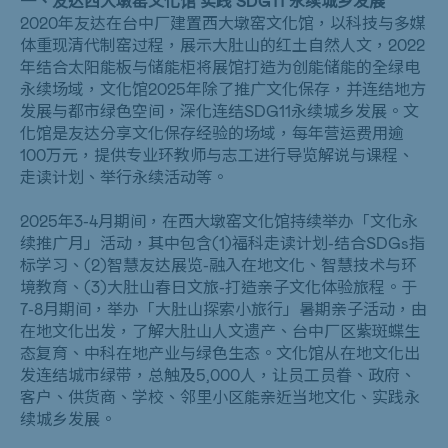
一、友达
西大墩窑文化馆 实践 SDG11 永续城乡发展
2020年友达在台中厂建置西大墩窑文化馆，以科技与多媒
体重现清代制窑过程，展示大肚山的红土自然人文，2022
年结合太阳能板与储能柜将展馆打造为创能储能的全绿电
永续场域，文化馆
2025
年除了推广文化保存，并连结地方
发展与都市绿色空间，深化连结
SDG11
永续城乡发展。文
化馆是友达分享文化保存经验的场域，每年营运费用逾
100
万元，提供专业环教师与志工进行导览解说与课程、
走读计划、举行永续活动等。
2025年3-4月期间，在西大墩窑文化馆持续举办「文化永
续推广月」活动，其中包含(1)福科走读计划-结合SDGs指
标学习、(2)智慧友达展览-融入在地文化、智慧技术与环
境教育、(3)大肚山春日文旅-打造亲子文化体验旅程。于
7-8
月期间，举办「大肚山探索小旅行」暑期亲子活动，由
在地文化出发，了解大肚山人文遗产、台中厂区紫斑蝶生
态复育、中科在地产业与绿色生态。文化馆从在地文化出
发连结城市绿带，总触及5,000人，让员工员眷、政府、
客户、供货商、学校、邻里小区能亲近当地文化、实践永
续城乡发展。