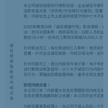
本公司诚信经营执行情形包括：企业诚信手册导
洁职务盘点及「供货商
/
外包商行为准则」签署暨
程，内容包含上市上柜诚信经营守则中七大不诚
2025年教育训练「诚信遵循守则」影音课程，
法、贪污治罪条例、政府采购法、公职人员利益
数达
1.5
小时。全体员工教育训练逾34,000人次，完
诚
针对新进员工，每位新进同仁入职时，皆须另外
信
签署，针对企业诚信政策、内线交易法律、反托拉
经
营
针对内部员工，透过内部信件电子报、电子布告栏
及
进行教育训练及倡导，以七大不诚信行为内容为
防
信行为，更藉由定期监督机制，要求全球主管及
范
内
防范内线交易：
线
本公司订有「内部重大信息处理暨防范内线交易
交
信息处理及揭露机制之依据，本公司亦会不定期
易
为新任董事及经理人，本公司于其上任后一个月