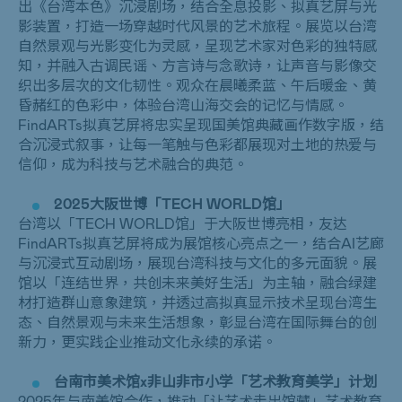
出《台湾本色》沉浸剧场，结合全息投影、拟真艺屏与光
影装置，打造一场穿越时代风景的艺术旅程。展览以台湾
自然景观与光影变化为灵感，呈现艺术家对色彩的独特感
知，并融入古调民谣、方言诗与念歌诗，让声音与影像交
织出多层次的文化韧性。观众在晨曦柔蓝、午后暖金、黄
昏赭红的色彩中，体验台湾山海交会的记忆与情感。
FindARTs
拟真艺屏将忠实呈现国美馆典藏画作数字版，结
合沉浸式叙事，让每一笔触与色彩都展现对土地的热爱与
信仰，成为科技与艺术融合的典范。
2025
大阪世博「
TECH WORLD
馆」
台湾以「
TECH WORLD
馆」于大阪世博亮相，友达
FindARTs
拟真艺屏将成为展馆核心亮点之一，结合
AI
艺廊
与沉浸式互动剧场，展现台湾科技与文化的多元面貌。展
馆以「连结世界，共创未来美好生活」为主轴，融合绿建
材打造群山意象建筑，并透过高拟真显示技术呈现台湾生
态、自然景观与未来生活想象，彰显台湾在国际舞台的创
新力，更实践企业推动文化永续的承诺。
台南市美术馆
x
非山非市小学「艺术教育美学」计划
2025年与南美馆合作，推动「让艺术走出馆藏」艺术教育