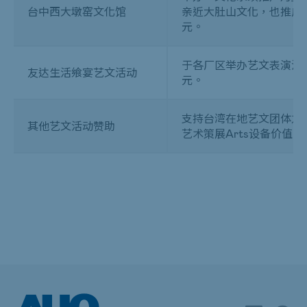
台中西大墩窑文化馆
亲近大肚山文化，也推广
元。
于各厂区举办艺文表演活动
友达生活飨宴艺文活动
元。
支持台湾在地艺文团体之
其他艺文活动赞助
艺术策展
Arts
设备价值费