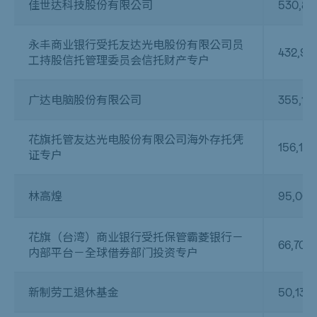
佳世达科技股份有限公司
530,87
永丰商业银行受托友达光电股份有限公司员
432,95
工持股信托管理委员会信托财产专户
广达电脑股份有限公司
355,14
花旗托管友达光电股份有限公司海外存托凭
156,15
证专户
林高煌
95,000
花旗（台湾）商业银行受托保管霸菱银行－
66,709
内部平台－全球借券部门投资专户
新制劳工退休基金
50,135,