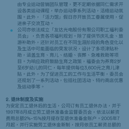
由专业运动营销团队管理，更不定期依据同仁需求开
设各类运动课程，举办运动季系列活动，活络运动氛
围。此外，「活力馆」假日亦开放员工眷属使用，促
进亲子交流互动。
公司亦依法成立「友达光电股份有限公司职工福利委
员会」，负责各项福利规划。除了提供节庆礼金、旅
游补助外，还针对员工在不同生涯阶段的角色变化以
及生活中可能面临的突发状况，设计了多项津贴补
助，涵盖生育、育儿、结婚、丧葬、急难救助等项
目。为响应政府鼓励生育之政策，福委会为养育
2
岁
至
6
岁幼儿的同仁，每年提供每位
3,600
元之育儿津
贴。此外，为了促进员工的工作与生活平衡，委员会
还规划了一系列活动，包括社团活动、特约商店优惠
及运动季等。
2. 退休制度及实施
为安定员工退休后的生活，公司订有员工退休办法，并于
1997
年
8
月成立劳工退休准备金监督委员会，依法以薪资
费用总额
2%~15%
按月提存至退休准备金账户。
2005
年
7
月起，并行实施劳工退休金新制，按月依员工薪资总额的