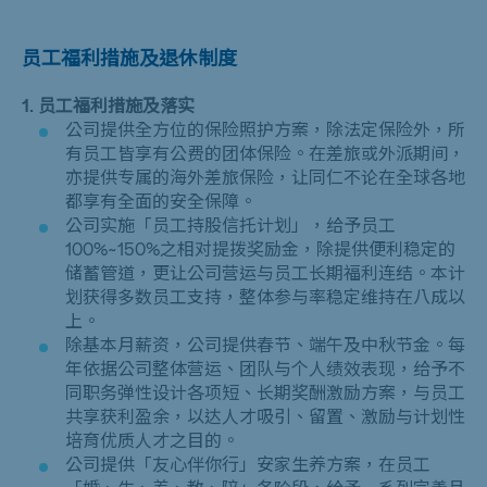
员工福利措施及退休制度
1. 员工福利措施及落实
公司提供全方位的保险照护方案，除法定保险外，所
有员工皆享有公费的团体保险。在差旅或外派期间，
亦提供专属的海外差旅保险，让同仁不论在全球各地
都享有全面的安全保障。
公司实施「员工持股信托计划」，给予员工
100%~150%
之相对提拨奖励金，除提供便利稳定的
储蓄管道，更让公司营运与员工长期福利连结。本计
划获得多数员工支持，整体参与率稳定维持在八成以
上。
除基本月薪资，公司提供春节、端午及中秋节金。每
年依据公司整体营运、团队与个人绩效表现，给予不
同职务弹性设计各项短、长期奖酬激励方案，与员工
共享获利盈余，以达人才吸引、留置、激励与计划性
培育优质人才之目的。
公司提供「友心伴你行」安家生养方案，在员工